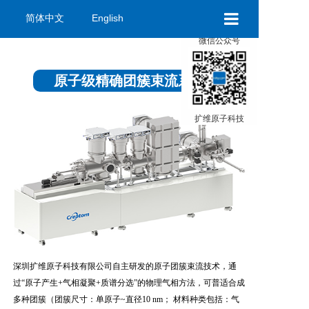
简体中文
English
×
微信公众号
扩维首页
原子级精确团簇束流系统
扩维原子科技
关于扩维
资讯中心
联系我们
深圳扩维原子科技有限公司自主研发的原子团簇束流技术，通
过“原子产生+气相凝聚+质谱分选”的物理气相方法，可普适合成
多种团簇（团簇尺寸：单原子~直径10 nm； 材料种类包括：气