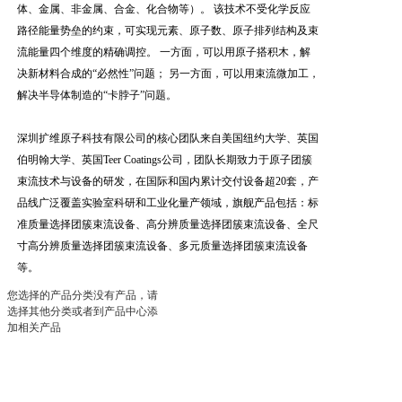
体、金属、非金属、合金、化合物等）。 该技术不受化学反应
路径能量势垒的约束，可实现元素、原子数、原子排列结构及束
流能量四个维度的精确调控。 一方面，可以用原子搭积木，解
决新材料合成的“必然性”问题； 另一方面，可以用束流微加工，
解决半导体制造的“卡脖子”问题。
深圳扩维原子科技有限公司的核心团队来自美国纽约大学、英国
伯明翰大学、英国Teer Coatings公司，团队长期致力于原子团簇
束流技术与设备的研发，在国际和国内累计交付设备超20套，产
品线广泛覆盖实验室科研和工业化量产领域，旗舰产品包括：标
准质量选择团簇束流设备、高分辨质量选择团簇束流设备、全尺
寸高分辨质量选择团簇束流设备、多元质量选择团簇束流设备
等。
您选择的产品分类没有产品，请
选择其他分类或者到产品中心添
加相关产品