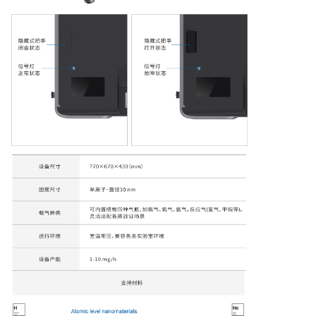
量
子
点
单
原
子
催
化