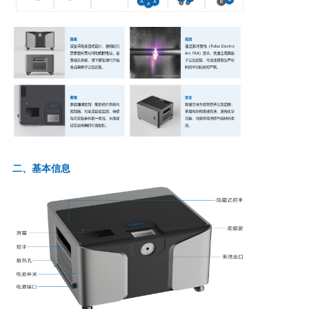
单
原
子
催
化
二、基本信息