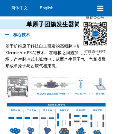
简体中文
English
×
微信公众号
扩维首页
单原子团簇发生器简介
一、核心技术
基于扩维原子科技自主研发的高频脉冲放电(Pulse
扩维原子科技
Electric Arc,PEA)技术，在电极之间施加高频脉冲电
关于扩维
场，产生脉冲式电弧放电，从而产生原子气，气相凝聚
形成单原子与团簇气相束流。
资讯中心
联系我们