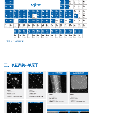
量
子
点
三、表征案例--单原子