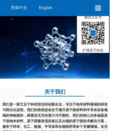
简体中文
English
×
微信公众号
扩维首页
产品展示
扩维原子科技
资讯中心
联系我们
关于我们
我们是一家立足于科技前沿的创新企业，专注于纳米材料领域的研发
与商业化进程。我们的崇高使命在于揭开原子级材料和半导体设备领
域的神秘面纱，探索其无尽的潜力与可能性。我们的核心业务涵盖原
子级纳米材料、原子团簇束流设备以及尖端的原子级技术解决方案，
服务于科研、化工、能源、半导体和生物医药等多个关键领域。在充