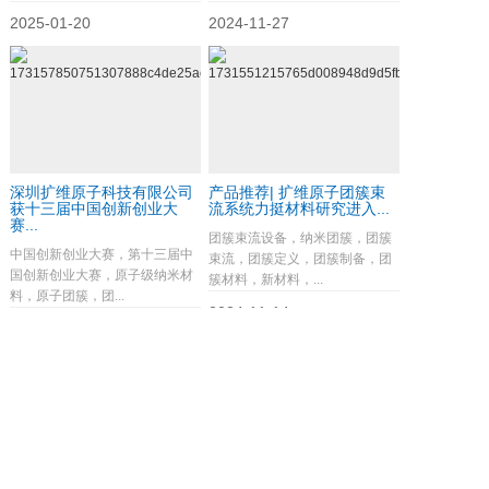
2025-01-20
2024-11-27
深圳扩维原子科技有限公司
产品推荐| 扩维原子团簇束
获十三届中国创新创业大
流系统力挺材料研究进入...
赛...
团簇束流设备，纳米团簇，团簇
中国创新创业大赛，第十三届中
束流，团簇定义，团簇制备，团
国创新创业大赛，原子级纳米材
簇材料，新材料，...
料，原子团簇，团...
2024-11-14
2024-11-20
1
2
>