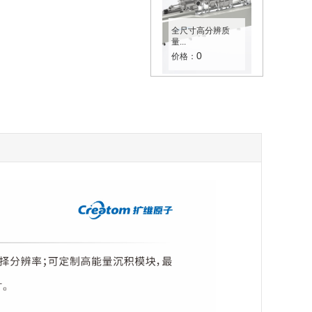
全尺寸高分辨质
量...
0
价格：