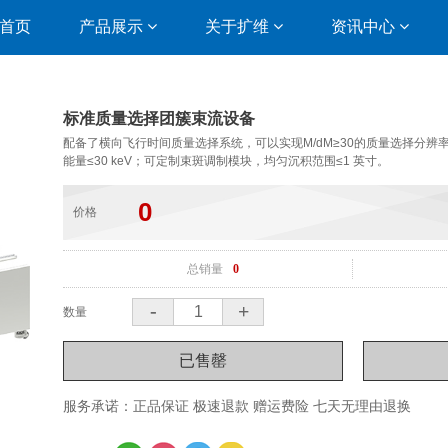
首页
产品展示
关于扩维
资讯中心
标准质量选择团簇束流设备
配备了横向飞行时间质量选择系统，可以实现M/dM≥30的质量选择分
0
价格
总销量
0
-
+
数量
服务承诺：正品保证 极速退款 赠运费险 七天无理由退换