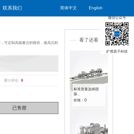
联系我们
简体中文
English
×
微信公众号
看了还看
辨率；可定制高能量沉积模块，最高沉积
扩维原子科技
累计评论
0
标准质量选择团
簇...
0
价格：