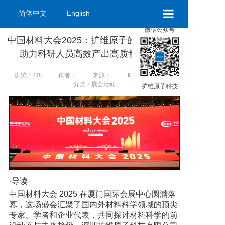
简体中文
English
×
微信公众号
扩维首页
中国材料大会2025：扩维原子的纳米设备，
助力科研人员高效产出高质量paper！
产品展示
浏览：418
作者：
来源：
时间：2025-07-09
关于扩维
分类：展会活动
扩维原子科技
资讯中心
联系我们
·导读
中国材料大会 2025 在厦门国际会展中心圆满落
幕，这场盛会汇聚了国内外材料科学领域的顶尖
专家、学者和企业代表，共同探讨材料科学的前